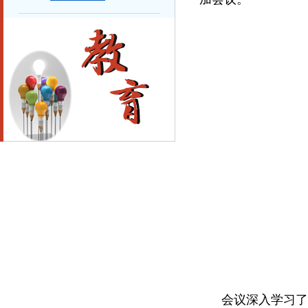
会议深入学习了